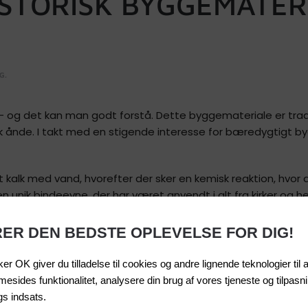
ISTORISK BYGGEMATER
G
.
 og det kan man godt forstå. Dette byggemateriale er tradit
k ånde. I takt med en stigende interesse for bæredygtigt by
t kalk med vand, hvorefter der sker en kemisk reaktion, hvor 
 unik bindeevne, der har været anvendt i alt fra kirker og 
KRER DEN BEDSTE OPLEVELSE FOR DIG!
er OK giver du tilladelse til cookies og andre lignende teknologier til 
esides funktionalitet, analysere din brug af vores tjeneste og tilpasn
TIL?
s indsats.