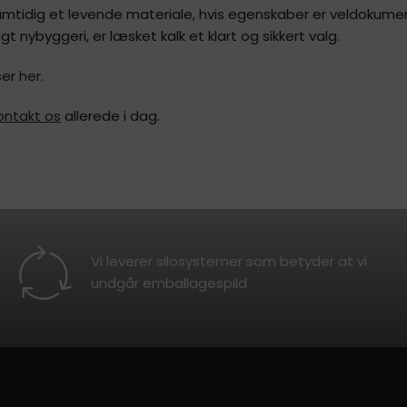
 samtidig et levende materiale, hvis egenskaber er veldok
t nybyggeri, er læsket kalk et klart og sikkert valg.
ser
her.
ontakt os
allerede i dag.
Vi leverer silosystemer som betyder at vi
undgår emballagespild