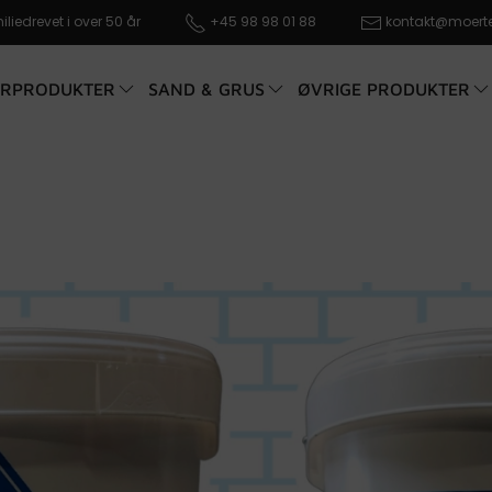
liedrevet i over 50 år
+45 98 98 01 88
kontakt@moerte
RPRODUKTER
SAND & GRUS
ØVRIGE PRODUKTER