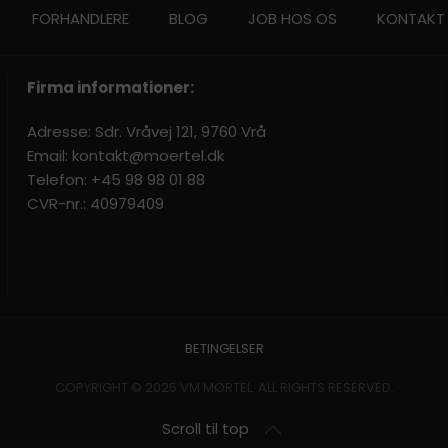
FORHANDLERE
BLOG
JOB HOS OS
KONTAKT
Firma informationer:
Adresse: Sdr. Vråvej 121, 9760 Vrå
Email:
kontakt@moertel.dk
Telefon:
+45 98 98 01 88
CVR-nr.: 40979409
BETINGELSER
COPYRIGHT © 2025 VM MØRTEL. ALL RIGHTS RESERVED.
Scroll til top