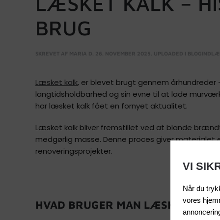
LÆSKET KALK – H
BRUG
SKREVET AF
MARIA
D.
26. NOVEMBER 2025
. UPLOADED I
BLOGINDLÆ
Læsket kalk
, er blevet brugt gennem århundreder –
langtidsholdbarhed og sin evne til at lade murvær
har læsket kalk fået en fornyet aktualitet.
Læsket kalk bliver fremstillet ved at blande brænd
medgørlig masse. Denne proces giver materialet en
renoveringsprojekter.
VI SI
Når du trykk
vores hjemm
HVAD BRUGER MAN LÆSKET KALK 
annoncering