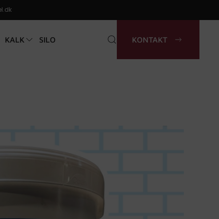
l.dk
KALK
SILO
KONTAKT