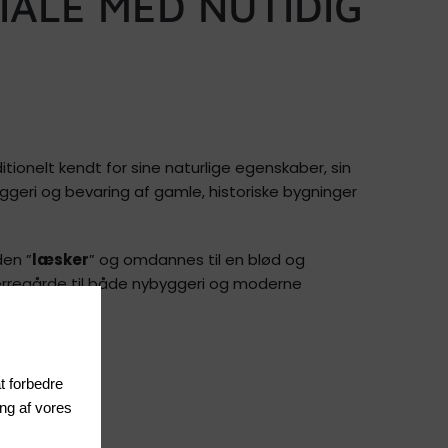
IALE MED NUTIDIG
ionelt kendt for sine naturlige egenskaber, sin
ggeri og bevaring af gamle, historiske bygninger
den ”
læsker
” og omdannes til en blød og
herregårde til både nybyggeri og moderne
at forbedre
ing af vores