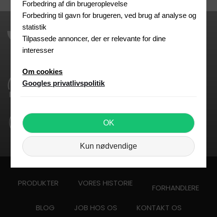
Forbedring af din brugeroplevelse
Forbedring til gavn for brugeren, ved brug af analyse og
statistik
Tilpassede annoncer, der er relevante for dine
Vi har har den laveste EPD på markedet inden for
mørtelproduktion pga. vores fokus på grøn energi
interesser
Om cookies
Vi leverer silosystemer som betyder at vi undgår
Googles privatlivspolitik
emballagespild
Vi leverer i EURO 6 godkendte lastbiler, og dermed
OK
kan vi levere i alle miljøzoner
Kun nødvendige
PRODUKTER
VORES HISTORIE
FORHANDLERE
BLOG
JOB HOS OS
KONTAKT OS