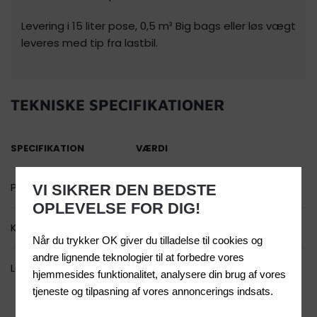
Levering i 15 liter pose, 0,5 m³ Big bags eller løs vægt
leveres med tip fra lastbil.
TEKNISKE SPECIFIKATIONER
SPECIFIKATION
VÆRDI
Produkt
Filtergrus
VI SIKRER DEN BEDSTE
OPLEVELSE FOR DIG!
Kornstørrelse
0-8 mm
Når du trykker OK giver du tilladelse til cookies og
andre lignende teknologier til at forbedre vores
Leveringsmuligheder
15 liter pose, 0,5 m³ big bag &
hjemmesides funktionalitet, analysere din brug af vores
løsvægt på lastbil
tjeneste og tilpasning af vores annoncerings indsats.