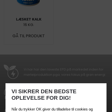
LÆSKET KALK
16 KG.
GÅ TIL PRODUKT
Vi har har den laveste EPD på markedet inden for
mørtelproduktion pga. vores fokus på grøn energi
Vi leverer silosystemer som betyder at vi undgår
VI SIKRER DEN BEDSTE
emballagespild
OPLEVELSE FOR DIG!
Når du trykker OK giver du tilladelse til cookies og
Vi leverer i EURO 6 godkendte lastbiler, og dermed