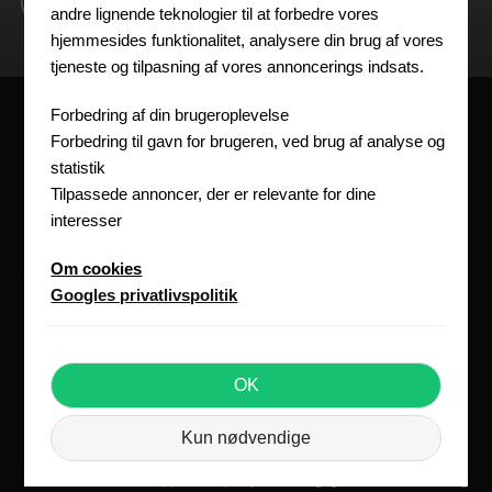
kan vi levere i alle miljøzoner
andre lignende teknologier til at forbedre vores
hjemmesides funktionalitet, analysere din brug af vores
tjeneste og tilpasning af vores annoncerings indsats.
Forbedring af din brugeroplevelse
PRODUKTER
VORES HISTORIE
Forbedring til gavn for brugeren, ved brug af analyse og
FORHANDLERE
statistik
BLOG
JOB HOS OS
KONTAKT OS
Tilpassede annoncer, der er relevante for dine
interesser
BÆRDYGTIGHED
SILO
Om cookies
Googles privatlivspolitik
OK
Kun nødvendige
Vi leverer til alle typer af projekter og garanter levering